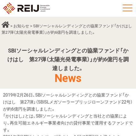
t
o
g
>
お知らせ
> SBIソーシャルレンディングとの協業ファンド「かけはし
g
第27弾（太陽光発電事業）」が約6億円を調達しました。
l
e
SBIソーシャルレンディングとの協業ファンド「か
n
けはし 第27弾（太陽光発電事業）」が約6億円を調
a
達しました。
v
News
i
g
a
2019年2月26日、SBIソーシャルレンディングとの協業ファンド「か
けはし 第27弾」（SBISLメガソーラーブリッジローンファンド22号）
t
が約6億円を調達しました。
i
「かけはし」とは、SBIソーシャルレンディングと当社との協業によ
o
り、再生可能エネルギー事業者向けの貸付事業で運用するファンドで
n
す。