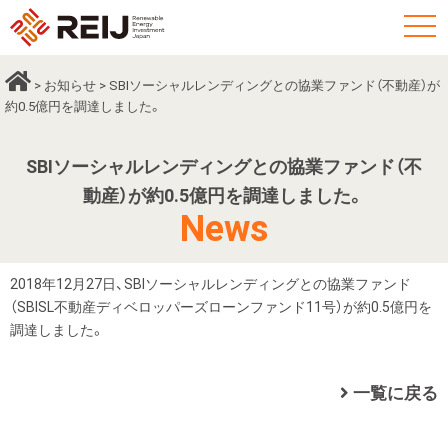
t
o
g
>
お知らせ
> SBIソーシャルレンディングとの協業ファンド（不動産）が
g
約0.5億円を調達しました。
l
e
SBIソーシャルレンディングとの協業ファンド（不
n
動産）が約0.5億円を調達しました。
a
News
v
i
2018年12月27日、SBIソーシャルレンディングとの協業ファンド
g
（SBISL不動産ディベロッパーズローンファンド11号）が約0.5億円を
a
調達しました。
t
i
o
一覧に戻る
n