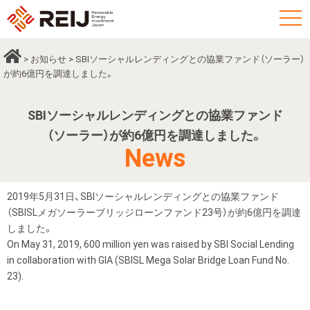
t
o
g
>
お知らせ
> SBIソーシャルレンディングとの協業ファンド（ソーラー）
g
が約6億円を調達しました。
l
e
SBIソーシャルレンディングとの協業ファンド
n
（ソーラー）が約6億円を調達しました。
a
News
v
i
2019年5月31日、SBIソーシャルレンディングとの協業ファンド
g
（SBISLメガソーラーブリッジローンファンド23号）が約6億円を調達
a
しました。
t
On May 31, 2019, 600 million yen was raised by SBI Social Lending
i
in collaboration with GIA (SBISL Mega Solar Bridge Loan Fund No.
o
23).
n