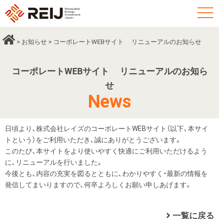
t
o
g
>
お知らせ
> コーポレートWEBサイト リニューアルのお知らせ
g
l
コーポレートWEBサイト リニューアルのお知ら
e
せ
n
News
a
v
i
日頃より、株式会社レイズのコーポレートWEBサイト（以下、本サイ
g
トという）をご利用いただき、誠にありがとうございます。
このたび、本サイトをより使いやすく快適にご利用いただけるよう
a
に、リニューアルを行いました。
t
今後とも、内容の充実を図るとともに、わかりやすく・最新の情報を
i
発信してまいりますので、何卒よろしくお願い申しあげます。
o
n
一覧に戻る