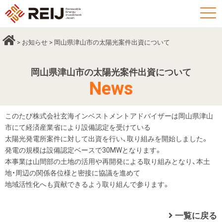
t
o
g
>
お知らせ
> 岡山県津山市の太陽光案件出資について
g
l
岡山県津山市の太陽光案件出資について
e
News
n
a
v
このたび株式会社玄海インベストメントアドバイザーは岡山県津山
市にて経済産業省により設備認定を受けている
i
太陽光発電所案件に対して出資を行い、取り組みを開始しました。
g
発電の規模は設備認定ベースで30MWとなります。
a
本事業は山間部の土地の活用や再開発による取り組みとなり、本土
t
地・周辺の関係各位様と密接に協議を進めて
i
地域活性化へも貢献できるよう取り組んで参ります。
o
n
一覧に戻る