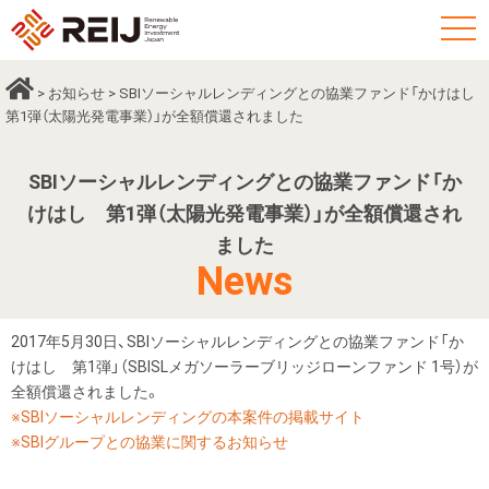
t
o
g
>
お知らせ
> SBIソーシャルレンディングとの協業ファンド「かけはし
g
第1弾（太陽光発電事業）」が全額償還されました
l
e
SBIソーシャルレンディングとの協業ファンド「か
n
けはし 第1弾（太陽光発電事業）」が全額償還され
a
ました
v
News
i
g
a
2017年5月30日、SBIソーシャルレンディングとの協業ファンド「か
けはし 第1弾」（SBISLメガソーラーブリッジローンファンド 1号）が
t
全額償還されました。
i
※SBIソーシャルレンディングの本案件の掲載サイト
o
※SBIグループとの協業に関するお知らせ
n