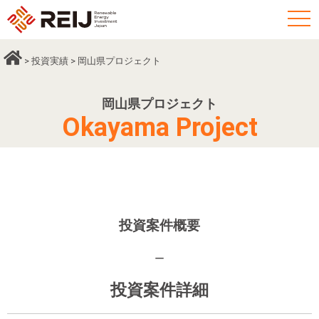
t
o
g
>
投資実績
> 岡山県プロジェクト
g
l
岡山県プロジェクト
e
Okayama Project
n
a
v
i
g
a
投資案件概要
t
ー
i
o
投資案件詳細
n