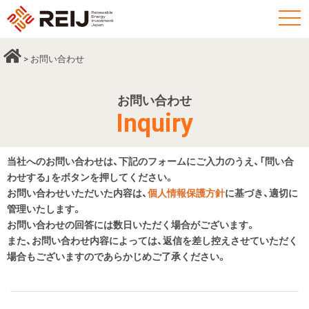
t
o
g
> お問い合わせ
g
l
お問い合わせ
e
Inquiry
n
a
v
当社へのお問い合わせは、下記のフォームにご入力のうえ、「問い合
わせする」をボタンを押してください。
i
お問い合わせいただいた内容は、
個人情報保護方針
に基づき、適切に
g
管理いたします。
a
お問い合わせの回答には数日いただく場合がございます。
t
また、お問い合わせ内容によっては、返信を差し控えさせていただく
i
場合もございますのであらかじめご了承ください。
o
n